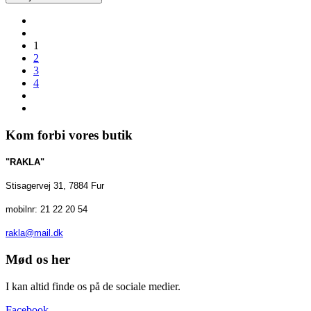
1
2
3
4
Kom forbi vores butik
"RAKLA"
Stisagervej 31, 7884 Fur
mobilnr: 21 22 20 54
rakla@mail.dk
Mød os her
I kan altid finde os på de sociale medier.
Facebook