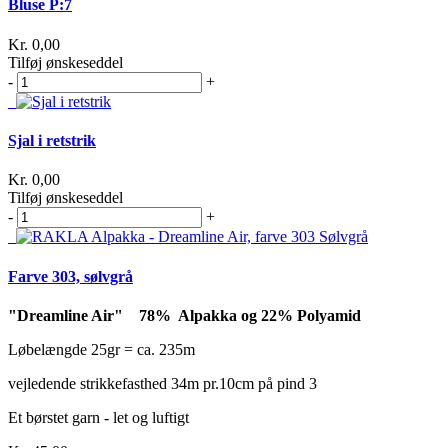
Bluse P:7
Kr. 0,00
Tilføj ønskeseddel
-
+
Sjal i retstrik
Kr. 0,00
Tilføj ønskeseddel
-
+
Farve 303, sølvgrå
"Dreamline Air" 78% Alpakka og 22% Polyamid
Løbelængde 25gr = ca. 235m
vejledende strikkefasthed 34m pr.10cm på pind 3
Et børstet garn - let og luftigt