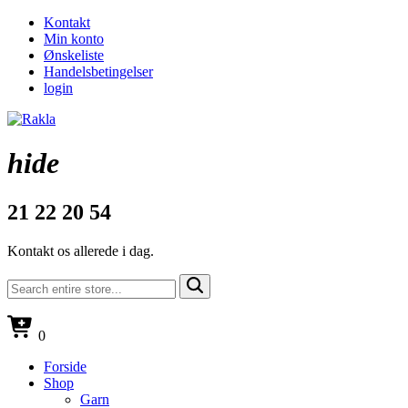
Kontakt
Min konto
Ønskeliste
Handelsbetingelser
login
hide
21 22 20 54
Kontakt os allerede i dag.
0
Forside
Shop
Garn