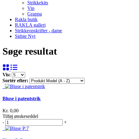
Strikkekits
Vin
Grappa
Rakla butik
RAKLA galleri
Strikkeopskrifter - dame
Sidste Nyt
Søge resultat
Vis:
Sortér efter:
Bluse i patentstrik
Kr. 0,00
Tilføj ønskeseddel
-
+